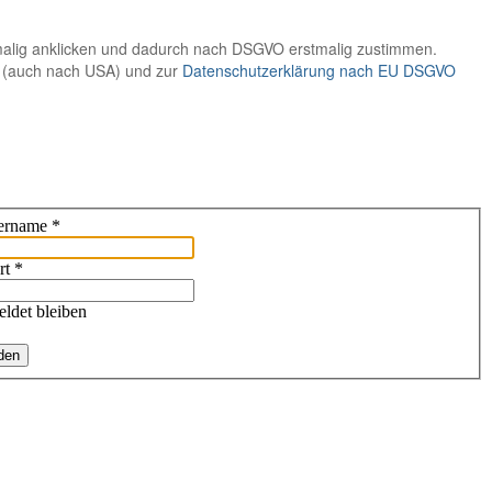
tmalig anklicken und dadurch nach DSGVO erstmalig zustimmen.
e (auch nach USA) und zur
Datenschutzerklärung nach EU DSGVO
ername
*
rt
*
ldet bleiben
den